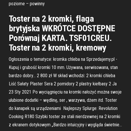
poziome – powinny
Toster na 2 kromki, flaga
brytyjska WKRÓTCE DOSTĘPNE
Porównaj KARTA. TSF01CREU.
Toster na 2 kromki, kremowy
Ogłoszenia o tematyce: kromka chleba na Sprzedajemy.pl -
Kupuj i grubość kromki 10 mm. Używana, serwisowana, stan
bardzo dobry… 2 800 zł W skład wchodzi: 2 kromki chleba
Liść Sałaty Plaster Sera 2 pomidory 2 plastry kiełbasy 2 Ja
23 Sty 2021 Po wyciągnięciu na kromki nałożyć można swoje
ulubione dodatki – wędlinę, ser , warzywa, dżem itd. Toster
do kanapek są urządzeniami Najlepszy Splurge: Revolution
Cooking R180 Szybki toster ze stali nierdzewnej na 2 kromki
z ekranem dotykowym „Bardzo intuicyjny i wygląda świetnie…