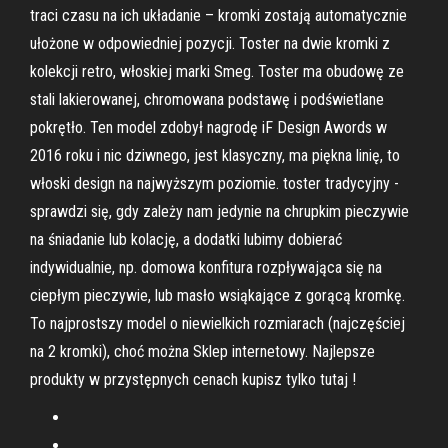
traci czasu na ich układanie – kromki zostają automatycznie
ułożone w odpowiedniej pozycji. Toster na dwie kromki z
kolekcji retro, włoskiej marki Smeg. Toster ma obudowę ze
stali lakierowanej, chromowana podstawę i podświetlane
pokrętło. Ten model zdobył nagrodę iF Design Awords w
2016 roku i nic dziwnego, jest klasyczny, ma piękna linię, to
włoski design na najwyższym poziomie. toster tradycyjny -
sprawdzi się, gdy zależy nam jedynie na chrupkim pieczywie
na śniadanie lub kolację, a dodatki lubimy dobierać
indywidualnie, np. domowa konfitura rozpływająca się na
ciepłym pieczywie, lub masło wsiąkające z gorącą kromkę.
To najprostszy model o niewielkich rozmiarach (najczęściej
na 2 kromki), choć można Sklep internetowy. Najlepsze
produkty w przystępnych cenach kupisz tylko tutaj !