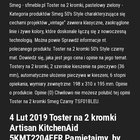
Smeg - sfmeble.pl Toster na 2 kromki, pastelowy zielony -
Kategoria produktów Smeg 50's Style charakteryzująca się
cechami projektów „vintage” zawiera klasyczne, zaokrąglone
linie i żywe kolory, które doskonale łączą się z nowoczesną
technologią. Można powie Sprawdź informacje nt.
polecanego produktu: Toster na 2 kromki 50's Style czarny
mat. Dowiedz się, jaka jest jego cena i opinie na jego temat.
Tostery na 2 kromki, 2 szerokie kieszenie na pieczywo (36
mm), automatyczne ułożenie pieczywa w kieszeni, 6 stopni
opiekania, wymiary zewnętrzne: 198 x 310 x 195 mm. Opinie
o produkcie. Opinie (0) Chwilowo nie możesz polubić tej opinii
Toster na 2 kromki Smeg Czarny TSF01BLEU.
4 Lut 2019 Toster na 2 kromki
Artisan KitchenAid
5KMT2204EER Pamiętajmy, by