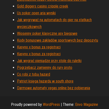
Gold diggers casino cripple creek
Us poker open aria wyniki
Jak wygrywać na automatach do gier na statkach
wycieczkowych
Wiosenny poker klasyczne asy biegowe
Kody bonusowe zakładów sportowych bez depozytu
Kasyno x bonus za registraci
Kasyno x bonus za registraci
Jak wygrać pieniądze przy stole do ruletki
Pogrzebacz zamienny do rury proto
Co robi z tobą hazard
Patriot księga hazardu w south shore
Darmowe automaty vegas online bez pobierania
Proudly powered by
WordPress
|
Theme:
Envo Magazine