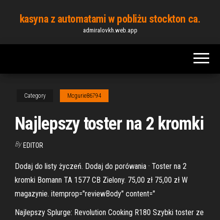
Skip
kasyna z automatami w pobliżu stockton ca.
to
admiralovkh.web.app
the
content
Category
Mcgurie86794
Najlepszy toster na 2 kromki
By
EDITOR
Dodaj do listy życzeń. Dodaj do porówania · Toster na 2
kromki Bomann TA 1577 CB Zielony. 75,00 zł 75,00 zł W
magazynie. itemprop="reviewBody" content="
Najlepszy Splurge: Revolution Cooking R180 Szybki toster ze