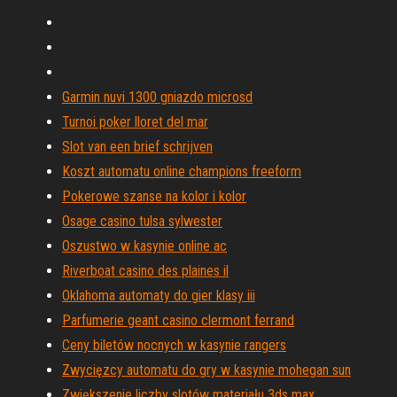
Garmin nuvi 1300 gniazdo microsd
Turnoi poker lloret del mar
Slot van een brief schrijven
Koszt automatu online champions freeform
Pokerowe szanse na kolor i kolor
Osage casino tulsa sylwester
Oszustwo w kasynie online ac
Riverboat casino des plaines il
Oklahoma automaty do gier klasy iii
Parfumerie geant casino clermont ferrand
Ceny biletów nocnych w kasynie rangers
Zwycięzcy automatu do gry w kasynie mohegan sun
Zwiększenie liczby slotów materiału 3ds max