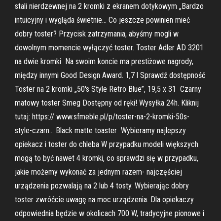
stali nierdzewnej na 2 kromki z ekranem dotykowym „Bardzo
intuicyjny i wygląda świetnie… Co jeszcze powinien mieć
dobry toster? Przycisk zatrzymania, abyśmy mogli w
dowolnym momencie wyłączyć toster. Toster Adler AD 3201
na dwie kromki Na swoim koncie ma prestiżowe nagrody,
między innymi Good Design Award. 1,7 l Sprawdź dostępność
Toster na 2 kromki „50's Style Retro Blue”, 19,5 x 31 Czarny
matowy toster Smeg Dostępny od ręki! Wysyłka 24h. Kliknij
tutaj: https:// www.sfmeble.pl/p/toster-na-2-kromki-50s-
style-czarn… Black matte toaster Wybieramy najlepszy
opiekacz i toster do chleba W przypadku modeli większych
mogą to być nawet 4 kromki, co sprawdzi się w przypadku,
jakie możemy wykonać za jednym razem- najczęściej
urządzenia pozwalają na 2 lub 4 tosty. Wybierając dobry
toster zwróćcie uwagę na moc urządzenia. Dla opiekaczy
odpowiednia będzie w okolicach 700 W, tradycyjne pionowe i