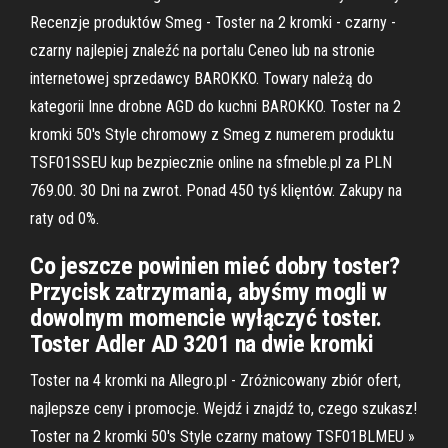
Recenzje produktów Smeg - Toster na 2 kromki - czarny -
czarny najlepiej znaleźć na portalu Ceneo lub na stronie
internetowej sprzedawcy BAROKKO. Towary należą do
kategorii Inne drobne AGD do kuchni BAROKKO. Toster na 2
kromki 50's Style chromowy z Smeg z numerem produktu
TSF01SSEU kup bezpiecznie online na sfmeble.pl za PLN
769.00. 30 Dni na zwrot. Ponad 450 tyś klięntów. Zakupy na
raty od 0%.
Co jeszcze powinien mieć dobry toster?
Przycisk zatrzymania, abyśmy mogli w
dowolnym momencie wyłączyć toster.
Toster Adler AD 3201 na dwie kromki
Toster na 4 kromki na Allegro.pl - Zróżnicowany zbiór ofert,
najlepsze ceny i promocje. Wejdź i znajdź to, czego szukasz!
Toster na 2 kromki 50's Style czarny matowy TSF01BLMEU »